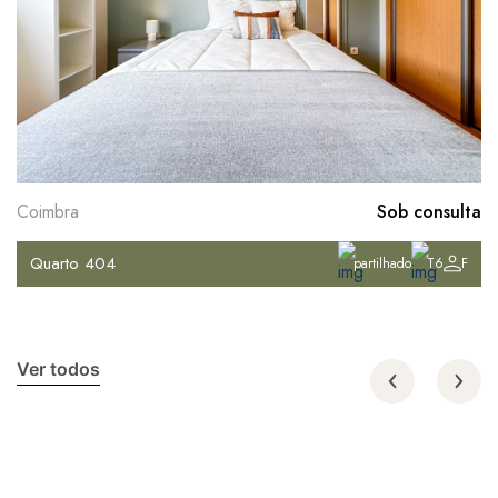
Coimbra
Sob consulta
Quarto 404
partilhado
T6
F
Ver todos