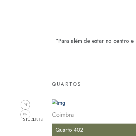
“Para além de estar no centro e
QUARTOS
PT
Coimbra
490 € /mês
EN
STUDENTS
Quarto 402
partilhado
T6
M