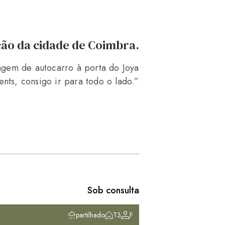
ão da cidade de Coimbra.
agem de autocarro à porta do Joya
ents, consigo ir para todo o lado.”
Coimbra
Sob consulta
Quarto 408
partilhado
T3
F