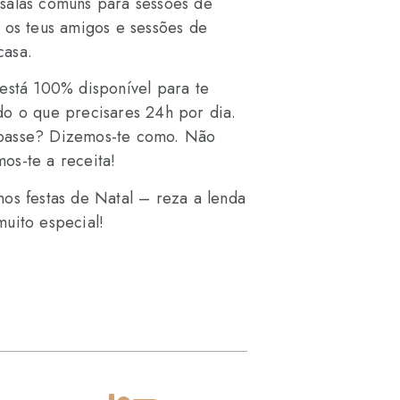
salas comuns para sessões de
 os teus amigos e sessões de
casa.
 está 100% disponível para te
do o que precisares 24h por dia.
passe? Dizemos-te como. Não
os-te a receita!
mos festas de Natal – reza a lenda
muito especial!