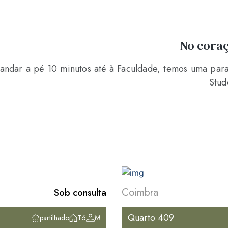
No coraç
 andar a pé 10 minutos até à Faculdade, temos uma par
Stud
Coimbra
Sob consulta
Quarto 409
partilhado
T6
M