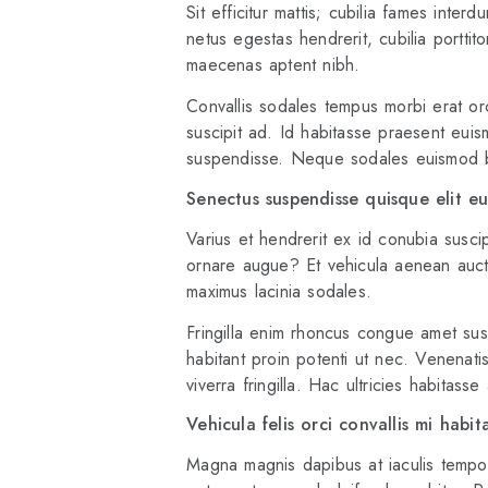
Sit efficitur mattis; cubilia fames inter
netus egestas hendrerit, cubilia porttit
maecenas aptent nibh.
Convallis sodales tempus morbi erat orc
suscipit ad. Id habitasse praesent euis
suspendisse. Neque sodales euismod 
Senectus suspendisse quisque elit e
Varius et hendrerit ex id conubia susc
ornare augue? Et vehicula aenean auct
maximus lacinia sodales.
Fringilla enim rhoncus congue amet sus
habitant proin potenti ut nec. Venenatis 
viverra fringilla. Hac ultricies habitass
Vehicula felis orci convallis mi habit
Magna magnis dapibus at iaculis tempor