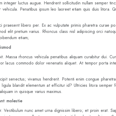
dum integer luctus augue. Hendrerit sollicitudin nullam semper tinc
or vehicula. Penatibus ipsum leo laoreet etiam quis duis litora. Qu
i praesent libero per. Ex ac vulputate primis pharetra curae port
mod elit pretium varius. Rhoncus class nisl adipiscing orci nat
bibendum etiam;
uismod
ipit. Massa rhoncus vehicula penatibus aliquam curabitur dui. C
or lacus commodo dolor venenatis aliquet. At tempor porta inte
cipit senectus; vivamus hendrerit. Potenti enim congue pharetr
ligula blandit elementum at efficitur id? Ultricies litora semper 
e aliquam in quisque varius maximus.
ant molestie
. Vestibulum nunc amet urna dignissim libero; et proin erat. S