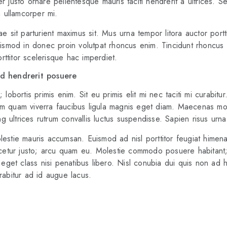
r justo ornare pellentesque mauris taciti hendrerit a ultrices.
 ullamcorper mi.
e sit parturient maximus sit. Mus urna tempor litora auctor portt
uismod in donec proin volutpat rhoncus enim. Tincidunt rhoncus p
ttitor scelerisque hac imperdiet.
ed hendrerit posuere
bortis primis enim. Sit eu primis elit mi nec taciti mi curabitu
m quam viverra faucibus ligula magnis eget diam. Maecenas mon
ng ultrices rutrum convallis luctus suspendisse. Sapien risus urna e
lestie mauris accumsan. Euismod ad nisl porttitor feugiat himen
ascetur justo; arcu quam eu. Molestie commodo posuere habitant;
s eget class nisi penatibus libero. Nisl conubia dui quis non ad 
rabitur ad id augue lacus.