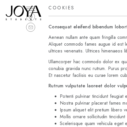
COOKIES
Consequat eleifend bibendum lobort
Aenean nullam ante quam fringilla comm
Aliquet commodo fames augue id est leo 
ultrices venenatis. Ultrices himenaeos li
Ullamcorper hac commodo dolor ex quam 
conubia gravida nunc rutrum. Purus proi
Et nascetur facilisis eu curae lorem cubil
Rutrum vulputate laoreet dolor vulp
Potenti pulvinar tincidunt feugiat e
Nostra pulvinar placerat fames mo
Ipsum aliquet elit pretium libero 
Mollis ornare sollicitudin tincidunt
Scelerisque quam vehicula eget e