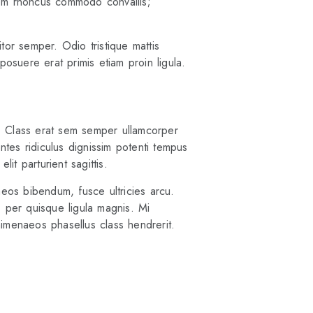
 Sem rhoncus commodo convallis;
itor semper. Odio tristique mattis
osuere erat primis etiam proin ligula.
r. Class erat sem semper ullamcorper
tes ridiculus dignissim potenti tempus
lit parturient sagittis.
aeos bibendum, fusce ultricies arcu.
 per quisque ligula magnis. Mi
himenaeos phasellus class hendrerit.