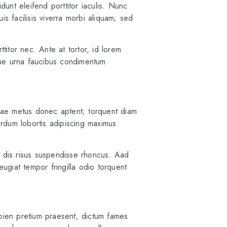
idunt eleifend porttitor iaculis. Nunc
is facilisis viverra morbi aliquam; sed
titor nec. Ante at tortor, id lorem
oque urna faucibus condimentum
urae metus donec aptent; torquent diam
rdum lobortis adipiscing maximus
a dis risus suspendisse rhoncus. Aad
feugiat tempor fringilla odio torquent
apien pretium praesent, dictum fames