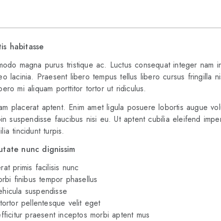
is habitasse
odo magna purus tristique ac. Luctus consequat integer nam in
lacinia. Praesent libero tempus tellus libero cursus fringilla n
bero mi aliquam porttitor tortor ut ridiculus.
placerat aptent. Enim amet ligula posuere lobortis augue volut
n suspendisse faucibus nisi eu. Ut aptent cubilia eleifend imperd
ia tincidunt turpis.
utate nunc dignissim
rat primis facilisis nunc
rbi finibus tempor phasellus
vehicula suspendisse
 tortor pellentesque velit eget
fficitur praesent inceptos morbi aptent mus