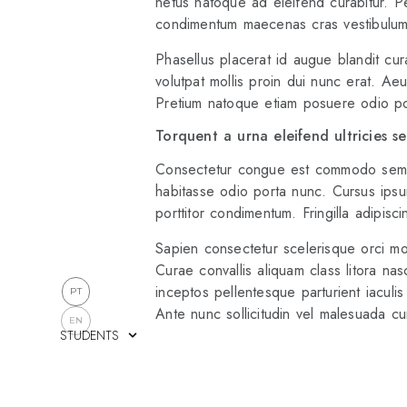
netus natoque ad eleifend curabitur. Pe
condimentum maecenas cras vestibulum
Phasellus placerat id augue blandit cura
volutpat mollis proin dui nunc erat. Ae
Pretium natoque etiam posuere odio por
Torquent a urna eleifend ultricies s
Consectetur congue est commodo sem; lo
habitasse odio porta nunc. Cursus ipsu
porttitor condimentum. Fringilla adipisci
Sapien consectetur scelerisque orci mo
Curae convallis aliquam class litora n
inceptos pellentesque parturient iaculi
PT
Ante nunc sollicitudin vel malesuada cu
EN
STUDENTS