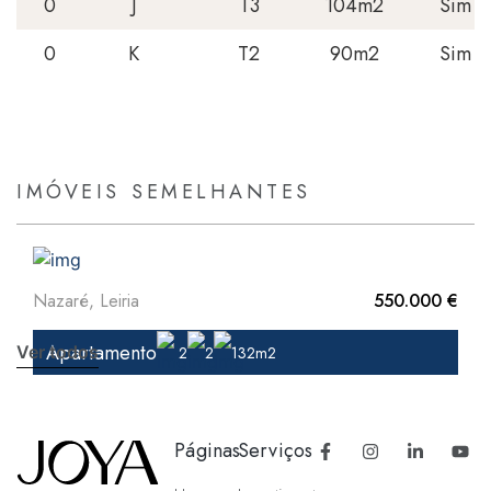
0
J
T3
104m2
Sim
0
K
T2
90m2
Sim
IMÓVEIS SEMELHANTES
Nazaré, Leiria
550.000 €
Apartamento
Ver todos
2
2
132m2
Páginas
Serviços