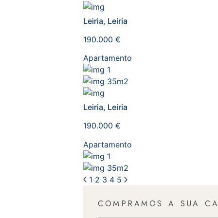
Leiria, Leiria
190.000 €
Apartamento
1
35m2
Leiria, Leiria
190.000 €
Apartamento
1
35m2
1
2
3
4
5
COMPRAMOS A SUA C