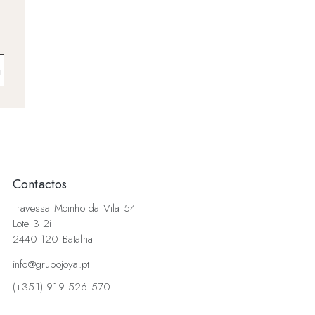
a
Contactos
Travessa Moinho da Vila 54
Lote 3 2i
2440-120 Batalha
info@grupojoya.pt
(+351) 919 526 570