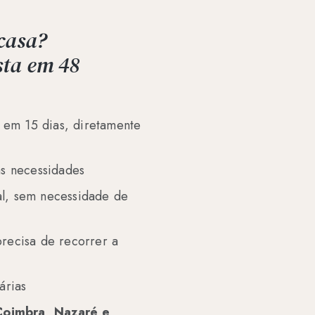
casa?
ta em 48
r em 15 dias, diretamente
as necessidades
l, sem necessidade de
recisa de recorrer a
árias
 Coimbra, Nazaré e