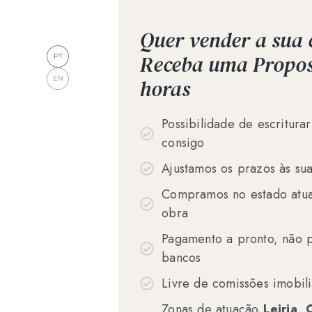
Quer vender a sua 
Receba uma Propos
PT
EN
horas
Possibilidade de escritura
consigo
Ajustamos os prazos às su
Compramos no estado atua
obra
Pagamento a pronto, não p
bancos
Livre de comissões imobili
Zonas de atuação
Leiria,