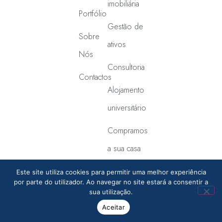
imobiliária
Portfólio
Gestão de
Sobre
ativos
Nós
Consultoria
Contactos
Alojamento
universitário
Compramos
a sua casa
Este site utiliza cookies para permitir uma melhor experiência
Direitos de autor © Interno | Grupo Joya - S.I.P.M. Lda | AMI 18949
por parte do utilizador. Ao navegar no site estará a consentir a
Política de privacidade
Termos e Condições
Cookies
sua utilização.
Aceitar