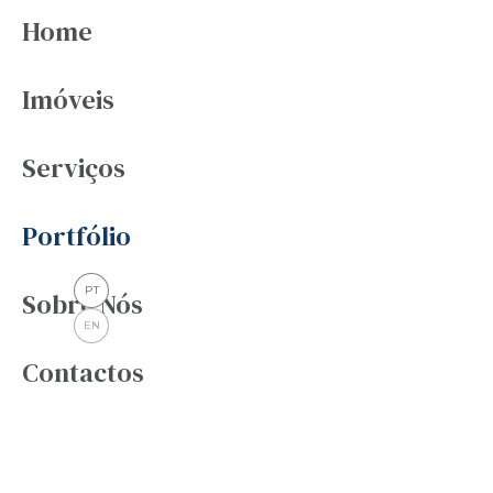
Home
Imóveis
Serviços
Portfólio
PT
Sobre Nós
EN
Contactos
Serviços