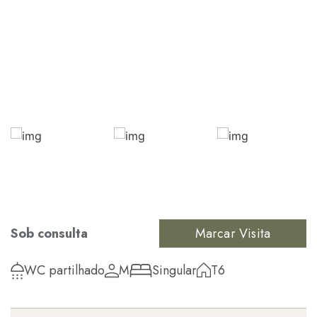
Sob consulta
Marcar Visita
WC partilhado
M
Singular
T6