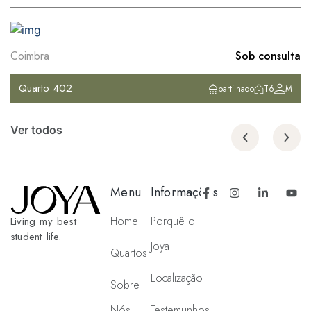
Coimbra
Sob consulta
Quarto 402
partilhado
T6
M
Ver todos
Menu
Informações
Home
Porquê o
Living my best
student life.
Joya
Quartos
Localização
Sobre
Nós
Testemunhos