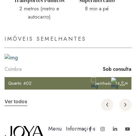
Transportes Públicos
Supermercado
2 metros (metro e
8 min a pé
autocarro)
IMÓVEIS SEMELHANTES
Sob consulta
Coimbra
Quarto 406
partilhado
T6
M
Ver todos
Menu
Informações