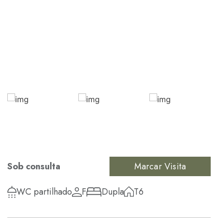
Sob consulta
Marcar Visita
WC partilhado
F
Dupla
T6