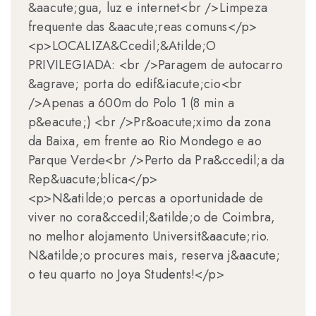
&aacute;gua, luz e internet<br />Limpeza
frequente das &aacute;reas comuns</p>
<p>LOCALIZA&Ccedil;&Atilde;O
PRIVILEGIADA: <br />Paragem de autocarro
&agrave; porta do edif&iacute;cio<br
/>Apenas a 600m do Polo 1 (8 min a
p&eacute;) <br />Pr&oacute;ximo da zona
da Baixa, em frente ao Rio Mondego e ao
Parque Verde<br />Perto da Pra&ccedil;a da
Rep&uacute;blica</p>
<p>N&atilde;o percas a oportunidade de
viver no cora&ccedil;&atilde;o de Coimbra,
no melhor alojamento Universit&aacute;rio.
N&atilde;o procures mais, reserva j&aacute;
o teu quarto no Joya Students!</p>